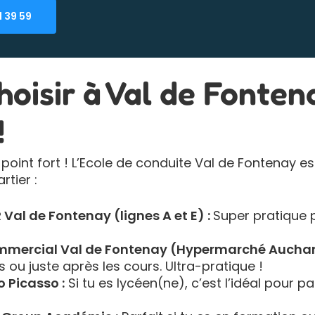
1 39 59
oisir à Val de Fontena
!
oint fort ! L’Ecole de conduite Val de Fontenay e
rtier :
 Val de Fontenay (lignes A et E) :
Super pratique p
ommercial Val de Fontenay (Hypermarché Auchan
ou juste après les cours. Ultra-pratique !
 Picasso :
Si tu es lycéen(ne), c’est l’idéal pour 