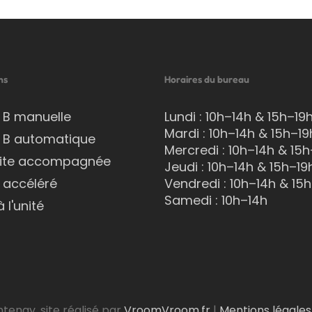
ns
Horaires du bureau
 B manuelle
Lundi : 10h–14h & 15h–19
Mardi : 10h–14h & 15h–19
 B automatique
Mercredi : 10h–14h & 15h
ite accompagnée
Jeudi : 10h–14h & 15h–19
 accéléré
Vendredi : 10h–14h & 15
Samedi : 10h–14h
à l'unité
tenay. site réalisé par
VroomVroom.fr
|
Mentions légales